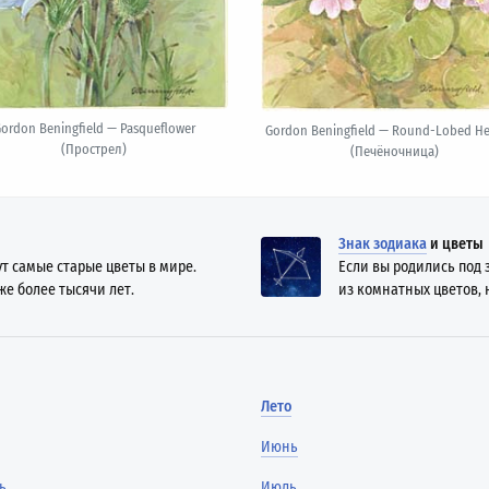
ordon Beningfield — Pasqueflower
Gordon Beningfield — Round-Lobed He
(Прострел)
(Печёночница)
Знак зодиака
и цветы
ут самые старые цветы в мире.
Если вы родились под 
же более тысячи лет.
из комнатных цветов, н
Лето
Июнь
ь
Июль