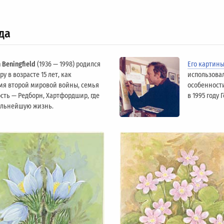
да
 Beningfield
(1936 — 1998) родился
Его картин
у в возрасте 15 лет, как
использова
мя второй мировой войны, семья
особенности
сть — Редборн, Хартфордшир, где
в 1995 году
альнейшую жизнь.