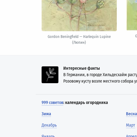
G
Gordon Beningfield — Harlequin Lupine
(Люпин)
Интересные факты
В Германии, в городе Хильдесхайм раст
Розовому кусту возле местного собора у
999 советов
: календарь огородника
Зима
Весна
Декабрь
Март
Январь
Апрел